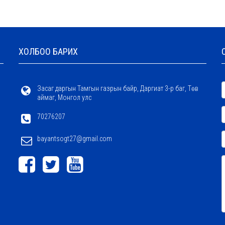
ХОЛБОО БАРИХ
Засаг даргын Тамгын газрын байр, Даргиат 3-р баг, Төв
аймаг, Монгол улс
70276207
bayantsogt27@gmail.com