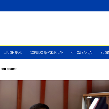
ШИЛЭН ДАНС
ХОРШОО ДЭМЖИХ САН
ИЛ ТОД БАЙДАЛ
ЁС ЗҮЙ
 үзэглэлээ