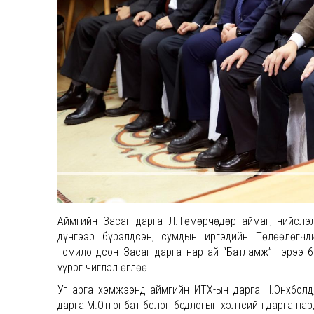
Аймгийн Засаг дарга Л.Төмөрчөдөр аймаг, нийслэл
дүнгээр бүрэлдсэн, сумдын иргэдийн Төлөөлөгчд
томилогдсон Засаг дарга нартай “Батламж” гэрээ б
үүрэг чиглэл өглөө.
Уг арга хэмжээнд аймгийн ИТХ-ын дарга Н.Энхболд
дарга М.Отгонбат болон бодлогын хэлтсийн дарга нар