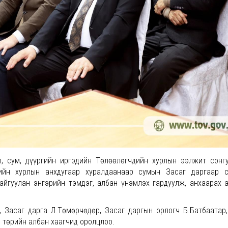
, сум, дүүргийн иргэдийн Төлөөлөгчдийн хурлын ээлжит сонг
ийн хурлын анхдугаар хуралдаанаар сумын Засаг даргаар с
айгуулан энгэрийн тэмдэг, албан үнэмлэх гардуулж, анхаарах 
, Засаг дарга Л.Төмөрчөдөр, Засаг даргын орлогч Б.Батбаатар
, төрийн албан хаагчид оролцлоо.