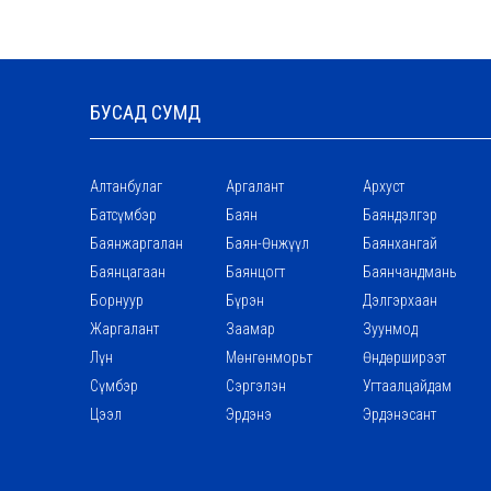
БУСАД СУМД
Алтанбулаг
Аргалант
Архуст
Батсүмбэр
Баян
Баяндэлгэр
Баянжаргалан
Баян-Өнжүүл
Баянхангай
Баянцагаан
Баянцогт
Баянчандмань
Борнуур
Бүрэн
Дэлгэрхаан
Жаргалант
Заамар
Зуунмод
Лүн
Мөнгөнморьт
Өндөрширээт
Сүмбэр
Сэргэлэн
Угтаалцайдам
Цээл
Эрдэнэ
Эрдэнэсант