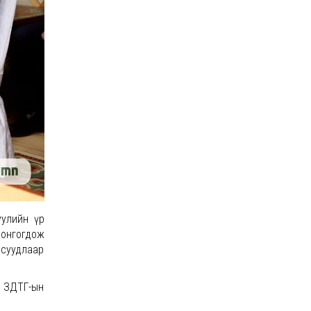
уулийн үр
онгогдож
асуудлаар
, ЗДТГ-ын