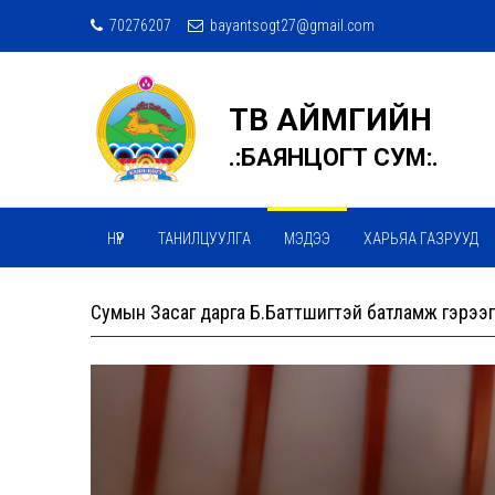
70276207
bayantsogt27@gmail.com
ТӨВ АЙМГИЙН
.:БАЯНЦОГТ СУМ:.
НҮҮР
ТАНИЛЦУУЛГА
МЭДЭЭ
ХАРЬЯА ГАЗРУУД
Сумын Засаг дарга Б.Баттүшигтэй батламж гэрээг